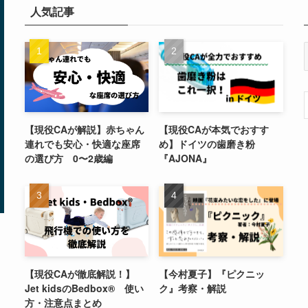
人気記事
【現役CAが解説】赤ちゃん
【現役CAが本気でおすす
連れでも安心・快適な座席
め】ドイツの歯磨き粉
の選び方 0〜2歳編
『AJONA』
【現役CAが徹底解説！】
【今村夏子】『ピクニッ
Jet kidsのBedbox® 使い
ク』考察・解説
方・注意点まとめ